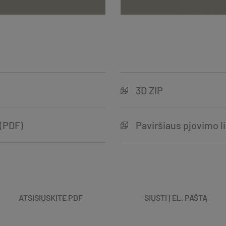
3D ZIP
 (PDF)
Paviršiaus pjovimo l
ATSISIŲSKITE PDF
SIŲSTI Į EL. PAŠTĄ