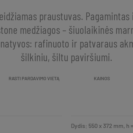
leidžiamas praustuvas. Pagamintas 
stone medžiagos – šiuolaikinės ma
rnatyvos: rafinuoto ir patvaraus ak
šilkiniu, šiltu paviršiumi.
RASTI PARDAVIMO VIETĄ
KAINOS
Dydis: 550 x 372 mm, h 