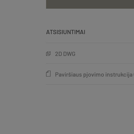
ATSISIUNTIMAI
2D DWG
Paviršiaus pjovimo instrukcija