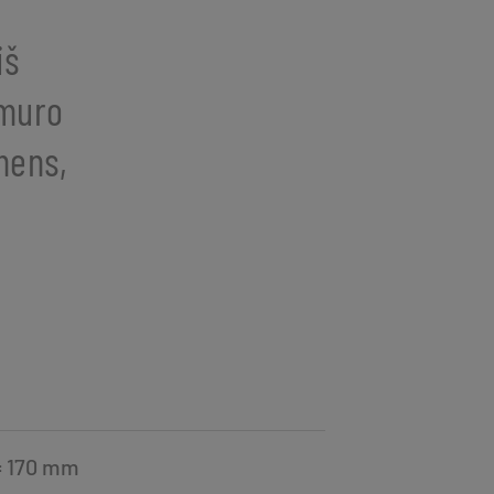
iš
rmuro
mens,
= 170 mm