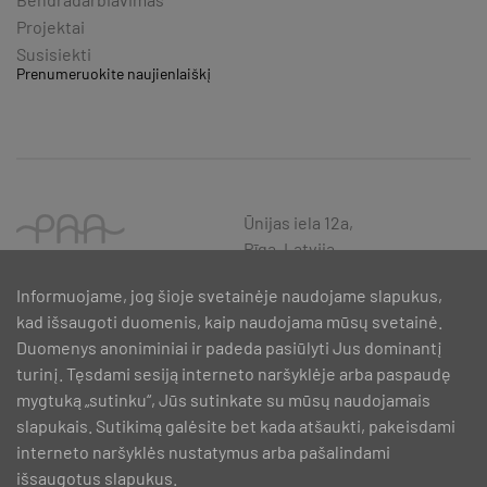
Projektai
Susisiekti
Prenumeruokite naujienlaiškį
Ūnijas iela 12a,
Rīga, Latvija
Informuojame, jog šioje svetainėje naudojame slapukus,
kad išsaugoti duomenis, kaip naudojama mūsų svetainė.
Duomenys anoniminiai ir padeda pasiūlyti Jus dominantį
turinį. Tęsdami sesiją interneto naršyklėje arba paspaudę
mygtuką „sutinku“, Jūs sutinkate su mūsų naudojamais
slapukais. Sutikimą galėsite bet kada atšaukti, pakeisdami
interneto naršyklės nustatymus arba pašalindami
išsaugotus slapukus.