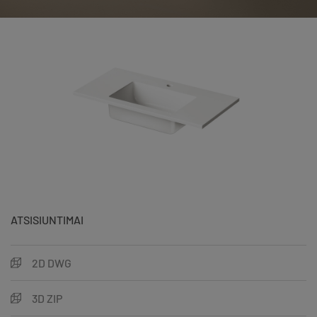
ATSISIUNTIMAI
2D DWG
3D ZIP