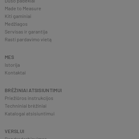
Dušo padėklai
Made to Measure
Kiti gaminiai
Medžiagos
Servisas ir garantija
Rasti pardavimo vietą
MES
Istorija
Kontaktai
BRĖŽINIAI ATSISIUNTIMUI
Priežiūros instrukcijos
Techniniai brėžiniai
Katalogai atsisiuntimui
VERSLUI
Bendradarbiavimas