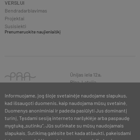
VERSLUI
Bendradarbiavimas
Projektai
Susisiekti
Prenumeruokite naujienlaiškį
Ūnijas iela 12a,
Rīga, Latvija
Informuojame, jog šioje svetainėje naudojame slapukus,
kad išsaugoti duomenis, kaip naudojama mūsų svetainė.
Duomenys anoniminiai ir padeda pasiūlyti Jus dominantį
turinį. Tęsdami sesiją interneto naršyklėje arba paspaudę
mygtuką „sutinku“, Jūs sutinkate su mūsų naudojamais
slapukais. Sutikimą galėsite bet kada atšaukti, pakeisdami