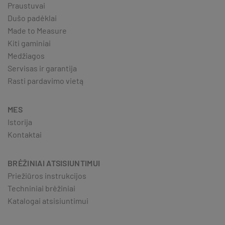
Praustuvai
Dušo padėklai
Made to Measure
Kiti gaminiai
Medžiagos
Servisas ir garantija
Rasti pardavimo vietą
MES
Istorija
Kontaktai
BRĖŽINIAI ATSISIUNTIMUI
Priežiūros instrukcijos
Techniniai brėžiniai
Katalogai atsisiuntimui