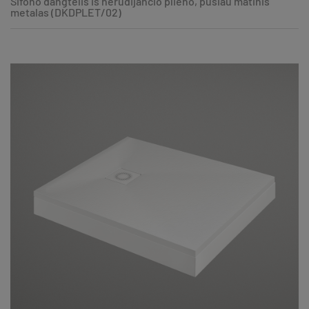
Sifono dangtelis iš nerūdijančio plieno, pusiau matinis
metalas (DKDPLET/02)