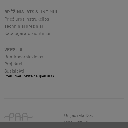
BRĖŽINIAI ATSISIUNTIMUI
Priežiūros instrukcijos
Techniniai brėžiniai
Katalogai atsisiuntimui
VERSLUI
Bendradarbiavimas
Projektai
Susisiekti
Prenumeruokite naujienlaiškį
Ūnijas iela 12a,
Rīga, Latvija