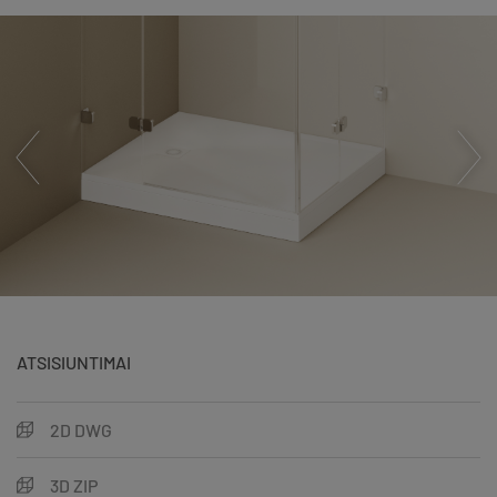
ATSISIUNTIMAI
2D DWG
3D ZIP