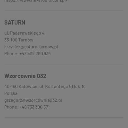
SATURN
ul. Paderewskiego 4
33-100 Tarnów
krzysiek@saturn-tarnow.pl
Phone: +48 502 790 939
Wzorcownia 032
40-160 Katowice, ul. Korfantego 51 lok. 5,
Polska
grzegorz@wzorcownia032.pl
Phone: +48 733 300 571