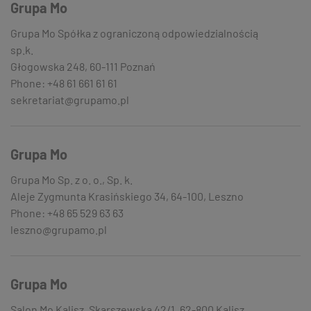
Grupa Mo
Grupa Mo Spółka z ograniczoną odpowiedzialnością
sp.k.
Głogowska 248, 60-111 Poznań
Phone: +48 61 661 61 61
sekretariat@grupamo.pl
Grupa Mo
Grupa Mo Sp. z o. o., Sp. k.
Aleje Zygmunta Krasińskiego 34, 64-100, Leszno
Phone: +48 65 529 63 63
leszno@grupamo.pl
Grupa Mo
Salon Mo Kalisz, Skarszewska 42/1, 62-800 Kalisz