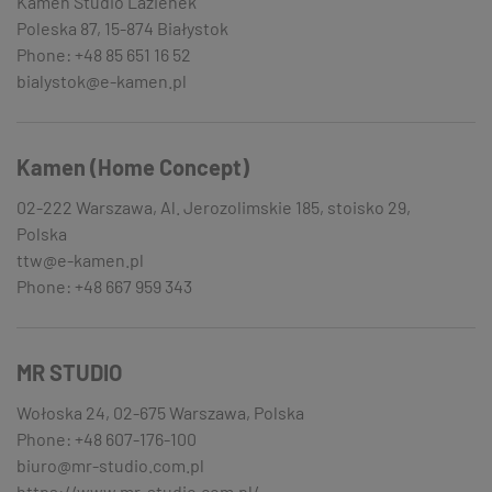
Kamen Studio Lazienek
Poleska 87, 15-874 Białystok
Phone: +48 85 651 16 52
bialystok@e-kamen.pl
Kamen (Home Concept)
02-222 Warszawa, Al. Jerozolimskie 185, stoisko 29,
Polska
ttw@e-kamen.pl
Phone: +48 667 959 343
MR STUDIO
Wołoska 24, 02-675 Warszawa, Polska
Phone: +48 607-176-100
biuro@mr-studio.com.pl
https://www.mr-studio.com.pl/