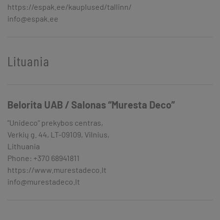
https://espak.ee/kauplused/tallinn/
info@espak.ee
Lituania
Belorita UAB / Salonas “Muresta Deco”
"Unideco" prekybos centras,
Verkių g. 44, LT-09109, Vilnius,
Lithuania
Phone: +370 68941811
https://www.murestadeco.lt
info@murestadeco.lt