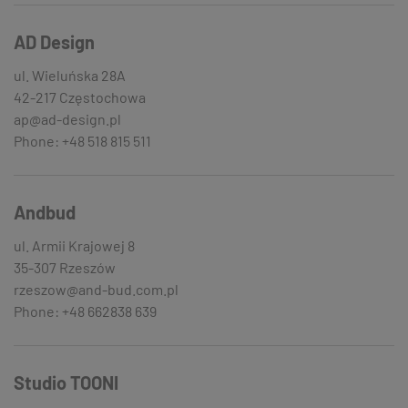
AD Design
ul. Wieluńska 28A
42-217 Częstochowa
ap@ad-design.pl
Phone: +48 518 815 511
Andbud
ul. Armii Krajowej 8
35-307 Rzeszów
rzeszow@and-bud.com.pl
Phone: +48 662838 639
Studio TOONI