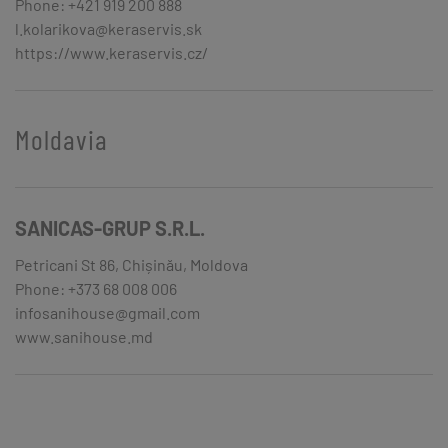
Phone: +421 919 200 888
l.kolarikova@keraservis.sk
https://www.keraservis.cz/
Moldavia
SANICAS-GRUP S.R.L.
Petricani St 86, Chișinău, Moldova
Phone: +373 68 008 006
infosanihouse@gmail.com
www.sanihouse.md