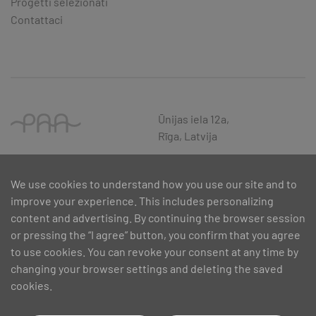
Progetti selezionati
Contattaci
Ūnijas iela 12a,
Rīga, Latvija
We use cookies to understand how you use our site and to
improve your experience. This includes personalizing
content and advertising. By continuing the browser session
or pressing the “I agree” button, you confirm that you agree
to use cookies. You can revoke your consent at any time by
changing your browser settings and deleting the saved
cookies.
SIA PAA 2024. gadā 5. februārī ir noslēdzis līgumu Nr. 17.1-1-L-
2024/30 ar Latvijas Investīciju un attīstības aģentūru par atbalsta