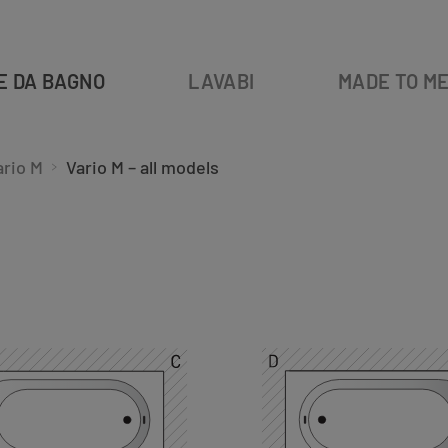
E DA BAGNO
LAVABI
MADE TO M
ario M
Vario M – all models