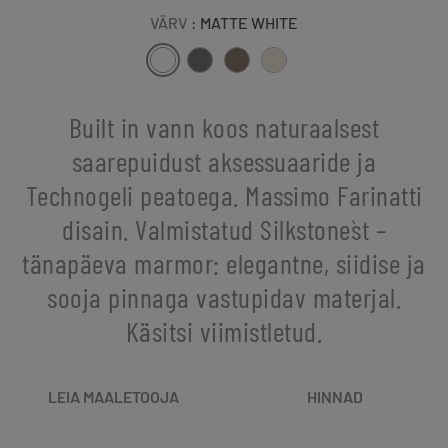
VÄRV
: MATTE WHITE
Built in vann koos naturaalsest
saarepuidust aksessuaaride ja
Technogeli peatoega. Massimo Farinatti
disain. Valmistatud Silkstone`st –
tänapäeva marmor: elegantne, siidise ja
sooja pinnaga vastupidav materjal.
Käsitsi viimistletud.
LEIA MAALETOOJA
HINNAD