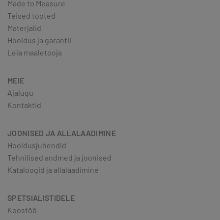
Made to Measure
Teised tooted
Materjalid
Hooldus ja garantii
Leia maaletooja
MEIE
Ajalugu
Kontaktid
JOONISED JA ALLALAADIMINE
Hooldusjuhendid
Tehnilised andmed ja joonised
Kataloogid ja allalaadimine
SPETSIALISTIDELE
Koostöö