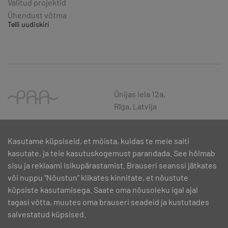
Valitud projektid
Ühendust võtma
Telli uudiskiri
Ūnijas iela 12a,
Rīga, Latvija
Kasutame küpsiseid, et mõista, kuidas te meie saiti
kasutate, ja teie kasutuskogemust parandada. See hõlmab
sisu ja reklaami isikupärastamist. Brauseri seanssi jätkates
või nuppu “Nõustun” klikates kinnitate, et nõustute
küpsiste kasutamisega. Saate oma nõusoleku igal ajal
tagasi võtta, muutes oma brauseri seadeid ja kustutades
salvestatud küpsised.
SIA PAA 2024. gadā 5. februārī ir noslēdzis līgumu Nr. 17.1-1-L-