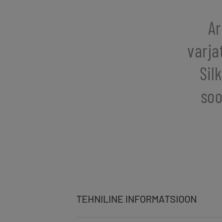
Ar
varja
Sil
soo
TEHNILINE INFORMATSIOON