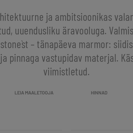
hitektuurne ja ambitsioonikas val
tud, uuendusliku äravooluga. Valmi
kstone`st – tänapäeva marmor: siidis
ja pinnaga vastupidav materjal. Käs
viimistletud.
LEIA MAALETOOJA
HINNAD