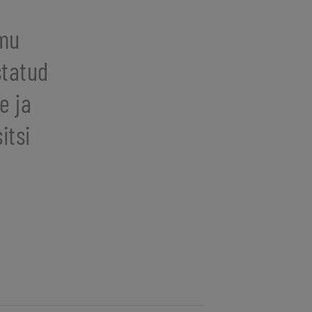
amu
statud
e ja
itsi