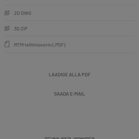
2D DWG
3D ZIP
MTM tellimisvorm (.PDF)
LAADIGE ALLA PDF
SAADA E-MAIL
TEHNILISED JOONISED