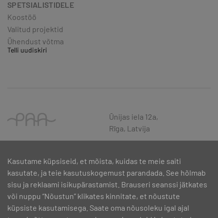
SPETSIALISTIDELE
Koostöö
Valitud projektid
Ühendust võtma
Telli uudiskiri
Ūnijas iela 12a,
Rīga, Latvija
Kasutame küpsiseid, et mõista, kuidas te meie saiti
kasutate, ja teie kasutuskogemust parandada. See hõlmab
sisu ja reklaami isikupärastamist. Brauseri seanssi jätkates
või nuppu “Nõustun” klikates kinnitate, et nõustute
küpsiste kasutamisega. Saate oma nõusoleku igal ajal