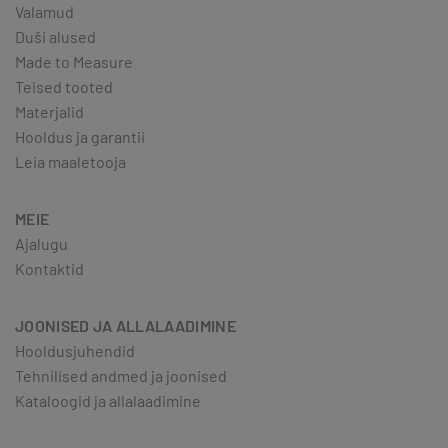
Valamud
Duši alused
Made to Measure
Teised tooted
Materjalid
Hooldus ja garantii
Leia maaletooja
MEIE
Ajalugu
Kontaktid
JOONISED JA ALLALAADIMINE
Hooldusjuhendid
Tehnilised andmed ja joonised
Kataloogid ja allalaadimine