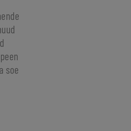
nende
muud
ud
 peen
ja soe