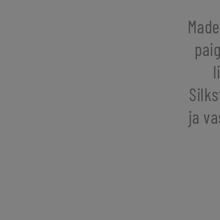
Made
pai
l
Silk
ja va