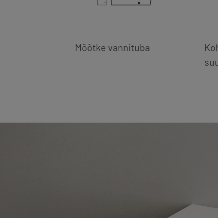
Mõõtke vannituba
Ko
suu