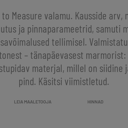
 to Measure valamu. Kausside arv, 
gutus ja pinnaparameetrid, samuti 
isavõimalused tellimisel. Valmistat
stonest – tänapäevasest marmorist:
stupidav materjal, millel on siidine 
pind. Käsitsi viimistletud.
LEIA MAALETOOJA
HINNAD