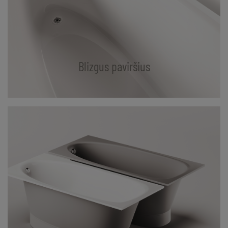
Blizgus paviršius