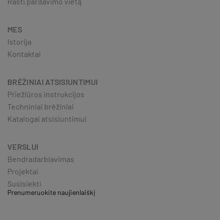
Rasti pardavimo vietą
MES
Istorija
Kontaktai
BRĖŽINIAI ATSISIUNTIMUI
Priežiūros instrukcijos
Techniniai brėžiniai
Katalogai atsisiuntimui
VERSLUI
Bendradarbiavimas
Projektai
Susisiekti
Prenumeruokite naujienlaiškį