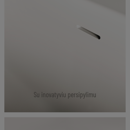
Su inovatyviu persipylimu