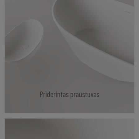
Priderintas praustuvas