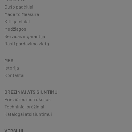
Dušo padėklai
Made to Measure
Kiti gaminiai
Medžiagos
Servisas ir garantija
Rasti pardavimo vietą
MES
Istorija
Kontaktai
BRĖŽINIAI ATSISIUNTIMUI
Priežiūros instrukcijos
Techniniai brėžiniai
Katalogai atsisiuntimui
VERSLUI