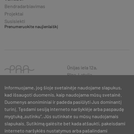
Bendradarbiavimas
Projektai
Susisiekti
Prenumeruokite naujienlaiškį
Ūnijas iela 12a,
Rīga, Latvija
Informuojame, jog šioje svetainėje naudojame slapukus,
kad išsaugoti duomenis, kaip naudojama mūsų svetainė.
Duomenys anoniminiai ir padeda pasiūlyti Jus dominantį
turinį. Tęsdami sesiją interneto naršyklėje arba paspaudę
mygtuką „sutinku“, Jūs sutinkate su mūsų naudojamais
slapukais. Sutikimą galėsite bet kada atšaukti, pakeisdami
interneto naršyklės nustatymus arba pašalindami