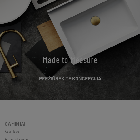
Made to Measure
PERŽIŪRĖKITE KONCEPCIJĄ
GAMINIAI
Vonios
Praustuvai