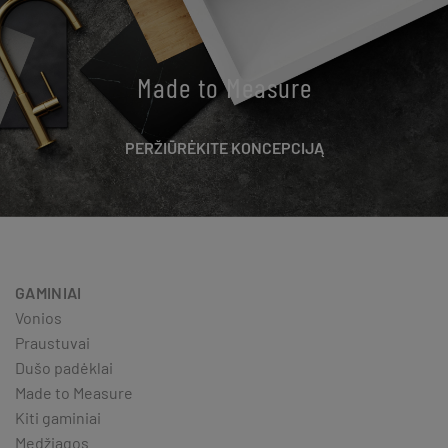
Made to Measure
PERŽIŪRĖKITE KONCEPCIJĄ
GAMINIAI
Vonios
Praustuvai
Dušo padėklai
Made to Measure
Kiti gaminiai
Medžiagos