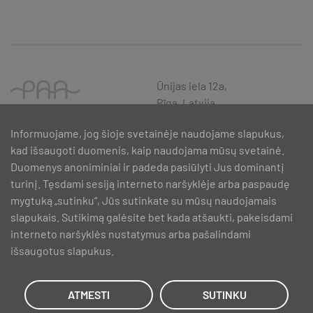
Ūnijas iela 12a,
Rīga, Latvija
Informuojame, jog šioje svetainėje naudojame slapukus,
kad išsaugoti duomenis, kaip naudojama mūsų svetainė.
Duomenys anoniminiai ir padeda pasiūlyti Jus dominantį
turinį. Tęsdami sesiją interneto naršyklėje arba paspaudę
mygtuką „sutinku“, Jūs sutinkate su mūsų naudojamais
slapukais. Sutikimą galėsite bet kada atšaukti, pakeisdami
interneto naršyklės nustatymus arba pašalindami
išsaugotus slapukus.
SIA PAA 2024. gadā 5. februārī ir noslēdzis līgumu Nr. 17.1-1-L-
2024/30 ar Latvijas Investīciju un attīstības aģentūru par atbalsta
saņemšanu pasākuma “Atbalsts MVU inovatīvas uzņēmējdarbības
ATMESTI
SUTINKU
attīstībai”, ko līdzfinansē Eiropas Reģionālās attīstības fonds.