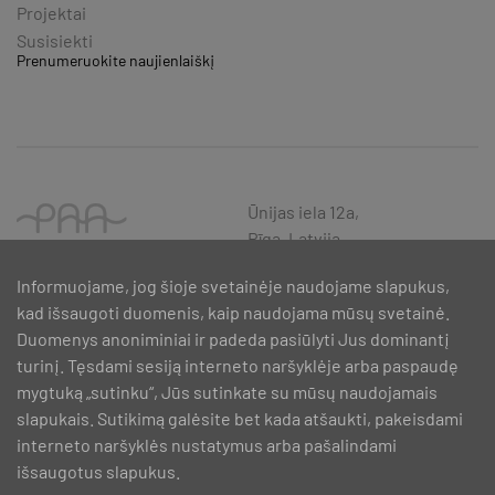
Projektai
Susisiekti
Prenumeruokite naujienlaiškį
Ūnijas iela 12a,
Rīga, Latvija
Informuojame, jog šioje svetainėje naudojame slapukus,
kad išsaugoti duomenis, kaip naudojama mūsų svetainė.
Duomenys anoniminiai ir padeda pasiūlyti Jus dominantį
turinį. Tęsdami sesiją interneto naršyklėje arba paspaudę
mygtuką „sutinku“, Jūs sutinkate su mūsų naudojamais
slapukais. Sutikimą galėsite bet kada atšaukti, pakeisdami
interneto naršyklės nustatymus arba pašalindami
išsaugotus slapukus.
SIA PAA 2024. gadā 5. februārī ir noslēdzis līgumu Nr. 17.1-1-L-