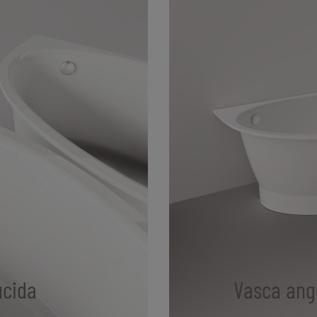
ucida
Vasca ang