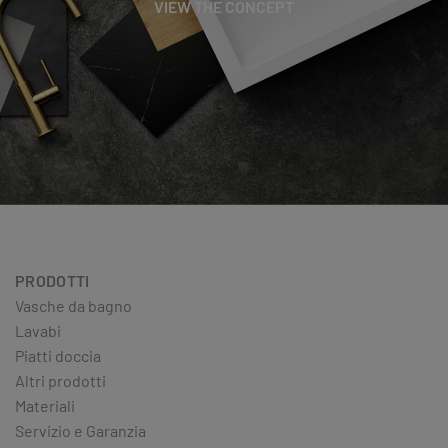
VIEW THE CONCEPT
PRODOTTI
Vasche da bagno
Lavabi
Piatti doccia
Altri prodotti
Materiali
Servizio e Garanzia