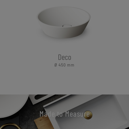
Deco
Ø 450
mm
Made to Measure