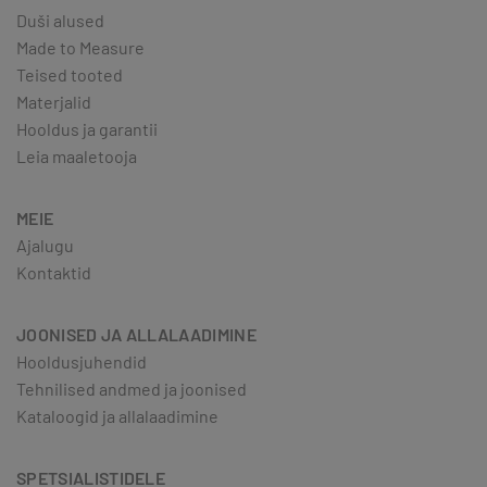
Duši alused
Made to Measure
Teised tooted
Materjalid
Hooldus ja garantii
Leia maaletooja
MEIE
Ajalugu
Kontaktid
JOONISED JA ALLALAADIMINE
Hooldusjuhendid
Tehnilised andmed ja joonised
Kataloogid ja allalaadimine
SPETSIALISTIDELE