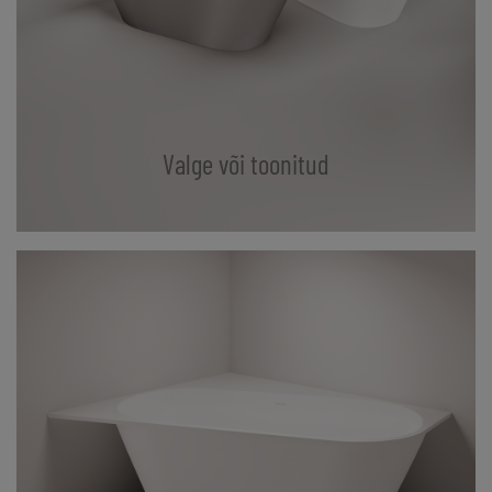
Valge või toonitud