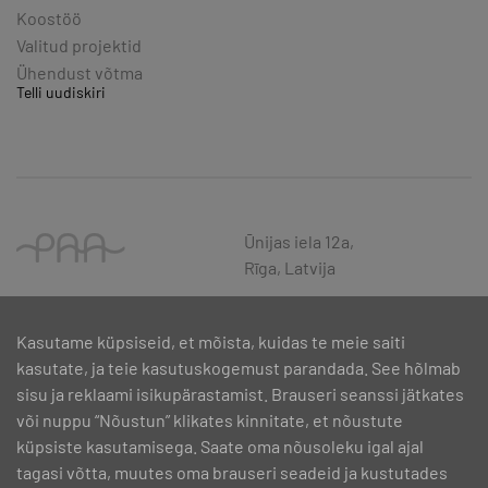
Koostöö
Valitud projektid
Ühendust võtma
Telli uudiskiri
Ūnijas iela 12a,
Rīga, Latvija
Kasutame küpsiseid, et mõista, kuidas te meie saiti
kasutate, ja teie kasutuskogemust parandada. See hõlmab
sisu ja reklaami isikupärastamist. Brauseri seanssi jätkates
või nuppu “Nõustun” klikates kinnitate, et nõustute
küpsiste kasutamisega. Saate oma nõusoleku igal ajal
tagasi võtta, muutes oma brauseri seadeid ja kustutades