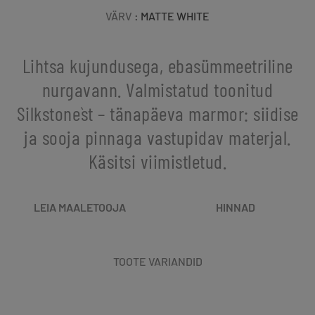
VÄRV
: MATTE WHITE
Lihtsa kujundusega, ebasümmeetriline
nurgavann. Valmistatud toonitud
Silkstone`st – tänapäeva marmor: siidise
ja sooja pinnaga vastupidav materjal.
Käsitsi viimistletud.
LEIA MAALETOOJA
HINNAD
TOOTE VARIANDID