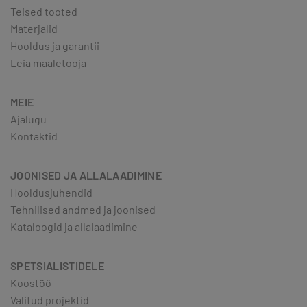
Teised tooted
Materjalid
Hooldus ja garantii
Leia maaletooja
MEIE
Ajalugu
Kontaktid
JOONISED JA ALLALAADIMINE
Hooldusjuhendid
Tehnilised andmed ja joonised
Kataloogid ja allalaadimine
SPETSIALISTIDELE
Koostöö
Valitud projektid