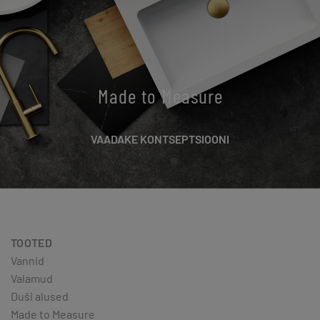
Made to Measure
VAADAKE KONTSEPTSIOONI
TOOTED
Vannid
Valamud
Duši alused
Made to Measure