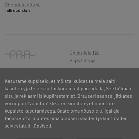
Ühendust võtma
Telli uudiskiri
Ūnijas iela 12a,
Rīga, Latvija
Kasutame küpsiseid, et mõista, kuidas te meie saiti
kasutate, ja teie kasutuskogemust parandada. See hõlmab
sisu ja reklaami isikupärastamist. Brauseri seanssi jätkates
või nuppu “Nõustun” klikates kinnitate, et nõustute
küpsiste kasutamisega. Saate oma nõusoleku igal ajal
tagasi võtta, muutes oma brauseri seadeid ja kustutades
salvestatud küpsised.
SIA PAA 2024. gadā 5. februārī ir noslēdzis līgumu Nr. 17.1-1-L-
2024/30 ar Latvijas Investīciju un attīstības aģentūru par atbalsta