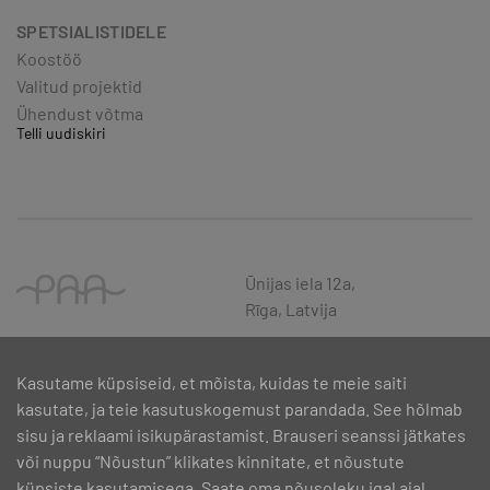
SPETSIALISTIDELE
Koostöö
Valitud projektid
Ühendust võtma
Telli uudiskiri
Ūnijas iela 12a,
Rīga, Latvija
Kasutame küpsiseid, et mõista, kuidas te meie saiti
kasutate, ja teie kasutuskogemust parandada. See hõlmab
sisu ja reklaami isikupärastamist. Brauseri seanssi jätkates
või nuppu “Nõustun” klikates kinnitate, et nõustute
küpsiste kasutamisega. Saate oma nõusoleku igal ajal