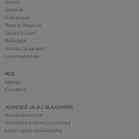
Vannid
Valamud
Duši alused
Made to Measure
Teised tooted
Materjalid
Hooldus ja garantii
Leia maaletooja
MEIE
Ajalugu
Kontaktid
JOONISED JA ALLALAADIMINE
Hooldusjuhendid
Tehnilised andmed ja joonised
Kataloogid ja allalaadimine