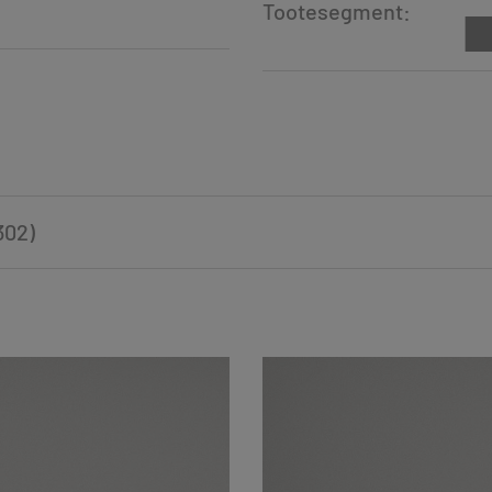
Tootesegment:
302)