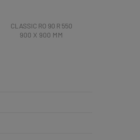
CLASSIC RO 90 R 550
CLASS
900 X 900
MM
80