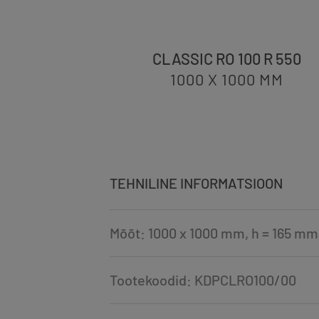
 R 550
CLASSIC RO 100 R 550
MM
1000 X 1000
MM
TEHNILINE INFORMATSIOON
Mõõt: 1000 x 1000 mm, h = 165 mm
Tootekoodid: KDPCLRO100/00