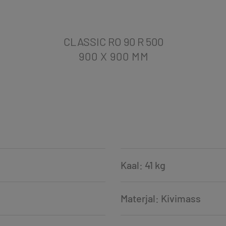
CLASSIC RO 90 R 500
900 X 900
MM
Kaal: 41 kg
Materjal: Kivimass