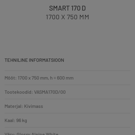
SMART 170 D
1700 X 750
MM
TEHNILINE INFORMATSIOON
Mõõt: 1700 x 750 mm, h = 600 mm
Tootekoodid: VASMA170D/00
Materjal: Kivimass
Kaal: 96 kg
Värv: Glossy Alpine White