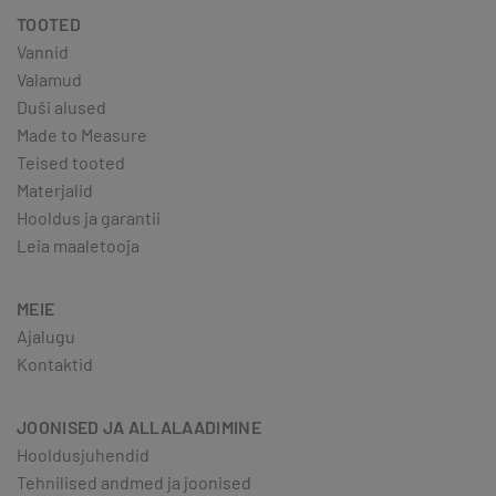
TOOTED
Vannid
Valamud
Duši alused
Made to Measure
Teised tooted
Materjalid
Hooldus ja garantii
Leia maaletooja
MEIE
Ajalugu
Kontaktid
JOONISED JA ALLALAADIMINE
Hooldusjuhendid
Tehnilised andmed ja joonised