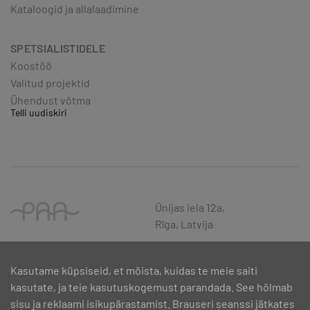
Kataloogid ja allalaadimine
SPETSIALISTIDELE
Koostöö
Valitud projektid
Ühendust võtma
Telli uudiskiri
Ūnijas iela 12a,
Rīga, Latvija
Kasutame küpsiseid, et mõista, kuidas te meie saiti
kasutate, ja teie kasutuskogemust parandada. See hõlmab
sisu ja reklaami isikupärastamist. Brauseri seanssi jätkates