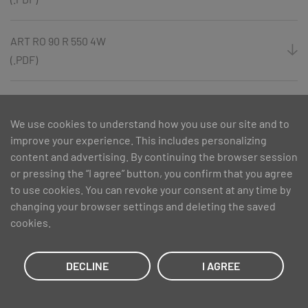
ART RO 90 R 550 4W
(.PDF)
CLASSIC KV 100
(.PDF)
We use cookies to understand how you use our site and to
improve your experience. This includes personalizing
content and advertising. By continuing the browser session
CLASSIC KV 80
or pressing the “I agree” button, you confirm that you agree
(.PDF)
to use cookies. You can revoke your consent at any time by
changing your browser settings and deleting the saved
cookies.
CLASSIC KV 90
(.PDF)
DECLINE
I AGREE
Classic New
(.PDF)