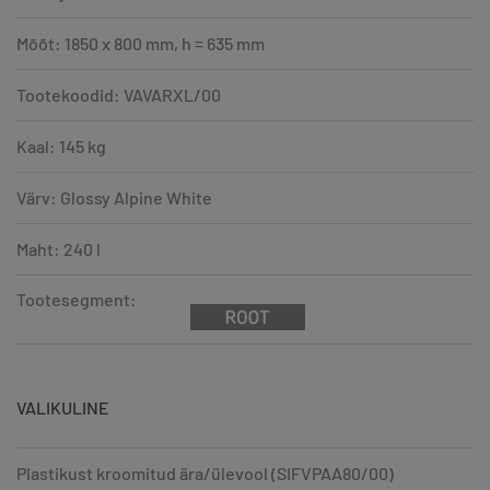
Mõõt: 1850 x 800 mm, h = 635 mm
Tootekoodid: VAVARXL/00
Kaal: 145 kg
Värv: Glossy Alpine White
Maht: 240 l
Tootesegment:
VALIKULINE
Plastikust kroomitud ära/ülevool (SIFVPAA80/00)