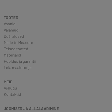
TOOTED
Vannid
Valamud
Duši alused
Made to Measure
Teised tooted
Materjalid
Hooldus ja garantii
Leia maaletooja
MEIE
Ajalugu
Kontaktid
JOONISED JA ALLALAADIMINE