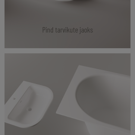
Pind tarvikute jaoks