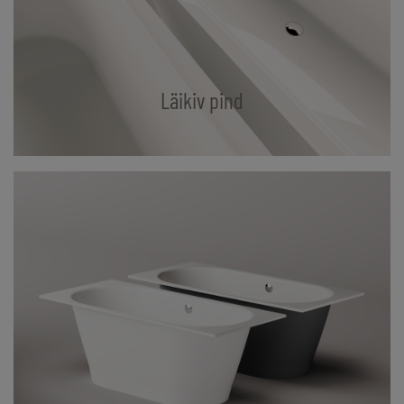
Läikiv pind