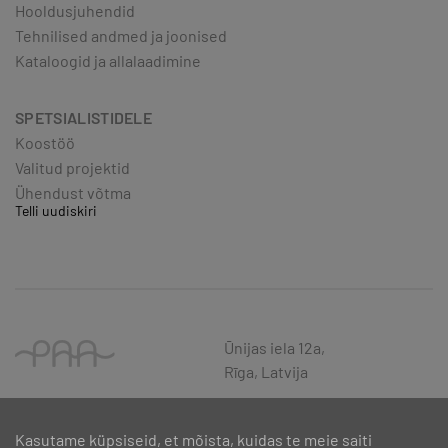
Hooldusjuhendid
Tehnilised andmed ja joonised
Kataloogid ja allalaadimine
SPETSIALISTIDELE
Koostöö
Valitud projektid
Ühendust võtma
Telli uudiskiri
Ūnijas iela 12a,
Rīga, Latvija
Kasutame küpsiseid, et mõista, kuidas te meie saiti