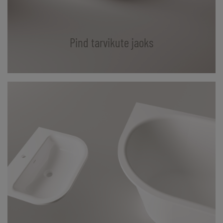
Pind tarvikute jaoks