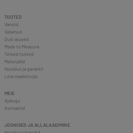
TOOTED
Vannid
Valamud
Duši alused
Made to Measure
Teised tooted
Materjalid
Hooldus ja garantii
Leia maaletooja
MEIE
Ajalugu
Kontaktid
JOONISED JA ALLALAADIMINE
Hooldusjuhendid