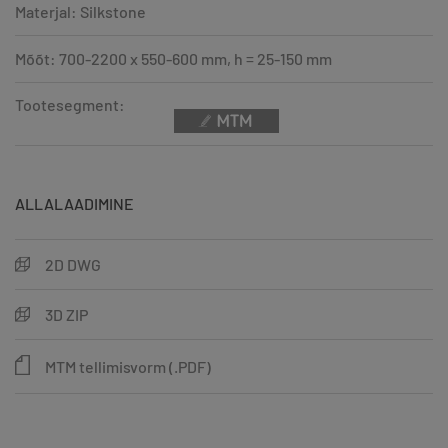
Materjal: Silkstone
Mõõt: 700-2200 x 550-600 mm, h = 25-150 mm
Tootesegment:
ALLALAADIMINE
2D DWG
3D ZIP
MTM tellimisvorm (.PDF)