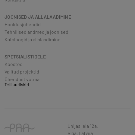
JOONISED JA ALLALAADIMINE
Hooldusjuhendid
Tehnilised andmed ja joonised
Kataloogid ja allalaadimine
SPETSIALISTIDELE
Koostöö
Valitud projektid
Ühendust võtma
Telli uudiskiri
Ūnijas iela 12a,
Rīga, Latvija