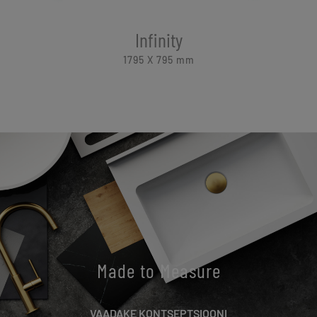
Infinity
1795 X 795
mm
Made to Measure
VAADAKE KONTSEPTSIOONI