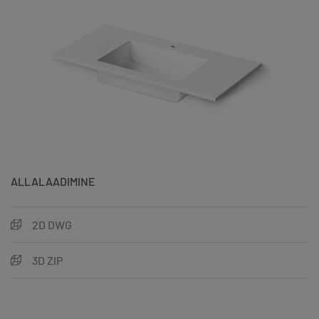
ALLALAADIMINE
2D DWG
3D ZIP