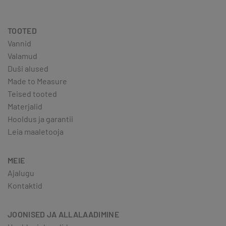
TOOTED
Vannid
Valamud
Duši alused
Made to Measure
Teised tooted
Materjalid
Hooldus ja garantii
Leia maaletooja
MEIE
Ajalugu
Kontaktid
JOONISED JA ALLALAADIMINE