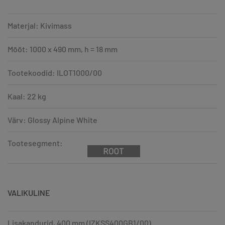
Materjal: Kivimass
Mõõt: 1000 x 490 mm, h = 18 mm
Tootekoodid: ILOT1000/00
Kaal: 22 kg
Värv: Glossy Alpine White
Tootesegment:
VALIKULINE
Lisakandurid, 400 mm (IZKSS400GB1/00)