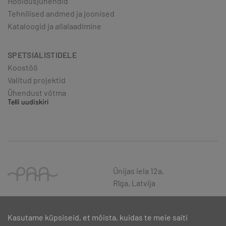
Hooldusjuhendid
Tehnilised andmed ja joonised
Kataloogid ja allalaadimine
SPETSIALISTIDELE
Koostöö
Valitud projektid
Ühendust võtma
Telli uudiskiri
Ūnijas iela 12a,
Rīga, Latvija
Kasutame küpsiseid, et mõista, kuidas te meie saiti